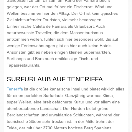
Sandpisten zu tun. Einsam am Rand der Famara Bucht
gelegen, war der Ort mal früher ein Fischerort. Wind und
Wellen bestimmen hier den Alltag. Der Ort ist kein typisches
Ziel nichtsurfender Touristen, vielmehr bevorzugen
Einheimische Caleta de Famara als Urlaubsort. Auch
naturbewusste Traveller, die dem Massentourismus
entkommen wollen, fühlen sich hier besonders wohl. Bis auf
wenige Ferienwohnungen gibt es hier auch keine Hotels.
Ansonsten gibt es neben einigen kleinen Supermärkten,
Surfshops und Bars auch erstklassige Fisch- und
Tapasrestaurants.
SURFURLAUB AUF TENERIFFA
Teneriffa
ist die größte kanarische Insel und bietet wirklich alles
für einen perfekten Surfurlaub. Ganzjährig warmes Klima,
super Wellen, eine breit gefächerte Kultur und vor allem eine
atemberaubende Landschaft. Der Norden bietet grüne
Berglandschaften und urwaldartige Schluchten, während der
touristische Süden sehr trocken ist. In der Mitte trohnt der
Teide, der mit über 3700 Metern höchste Berg Spaniens.