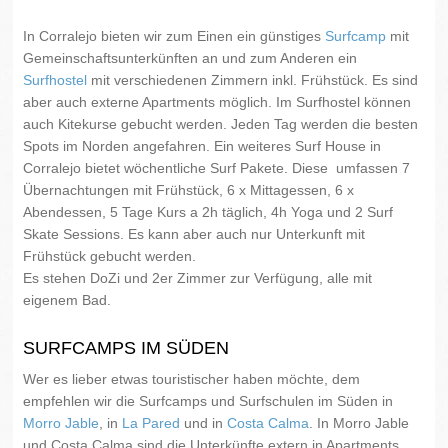
In Corralejo bieten wir zum Einen ein günstiges
Surfcamp
mit
Gemeinschaftsunterkünften an und zum Anderen ein
Surfhostel
mit verschiedenen Zimmern inkl. Frühstück. Es sind
aber auch externe Apartments möglich. Im Surfhostel können
auch Kitekurse gebucht werden. Jeden Tag werden die besten
Spots im Norden angefahren. Ein weiteres Surf House in
Corralejo bietet wöchentliche Surf Pakete. Diese umfassen 7
Übernachtungen mit Frühstück, 6 x Mittagessen, 6 x
Abendessen, 5 Tage Kurs a 2h täglich, 4h Yoga und 2 Surf
Skate Sessions. Es kann aber auch nur Unterkunft mit
Frühstück gebucht werden.
Es stehen DoZi und 2er Zimmer zur Verfügung, alle mit
eigenem Bad.
SURFCAMPS IM SÜDEN
Wer es lieber etwas touristischer haben möchte, dem
empfehlen wir die Surfcamps und Surfschulen im Süden in
Morro Jable
, in
La Pared
und in
Costa Calma
. In Morro Jable
und Costa Calma sind die Unterkünfte extern in Apartments,