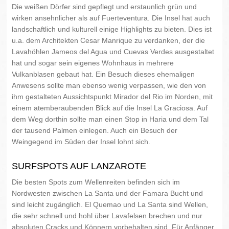
Die weißen Dörfer sind gepflegt und erstaunlich grün und
wirken ansehnlicher als auf Fuerteventura. Die Insel hat auch
landschaftlich und kulturell einige Highlights zu bieten. Dies ist
u.a. dem Architekten Cesar Manrique zu verdanken, der die
Lavahöhlen Jameos del Agua und Cuevas Verdes ausgestaltet
hat und sogar sein eigenes Wohnhaus in mehrere
Vulkanblasen gebaut hat. Ein Besuch dieses ehemaligen
Anwesens sollte man ebenso wenig verpassen, wie den von
ihm gestalteten Aussichtspunkt Mirador del Rio im Norden, mit
einem atemberaubenden Blick auf die Insel La Graciosa. Auf
dem Weg dorthin sollte man einen Stop in Haria und dem Tal
der tausend Palmen einlegen. Auch ein Besuch der
Weingegend im Süden der Insel lohnt sich.
SURFSPOTS AUF LANZAROTE
Die besten Spots zum Wellenreiten befinden sich im
Nordwesten zwischen La Santa und der Famara Bucht und
sind leicht zugänglich. El Quemao und La Santa sind Wellen,
die sehr schnell und hohl über Lavafelsen brechen und nur
absoluten Cracks und Könnern vorbehalten sind. Für Anfänger