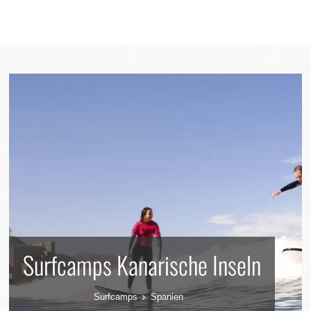
MENU
REGION
Surfcamps Kanarische Inseln
Surfcamps
Spanien